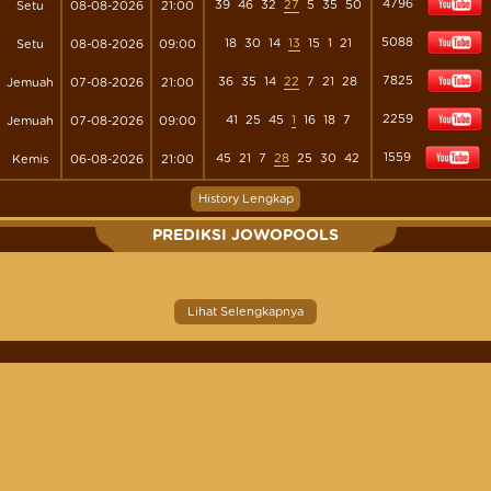
4796
39
46
32
27
5
35
50
Setu
08-08-2026
21:00
5088
18
30
14
13
15
1
21
Setu
08-08-2026
09:00
7825
36
35
14
22
7
21
28
Jemuah
07-08-2026
21:00
2259
41
25
45
1
16
18
7
Jemuah
07-08-2026
09:00
1559
45
21
7
28
25
30
42
Kemis
06-08-2026
21:00
History Lengkap
PREDIKSI JOWOPOOLS
Lihat Selengkapnya