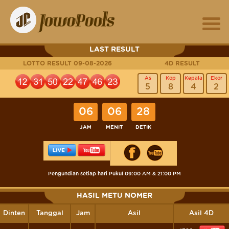
LAST RESULT
LOTTO RESULT 09-08-2026
4D RESULT
As
Kop
Kepala
Ekor
5
8
4
2
06
06
28
JAM
MENIT
DETIK
Pengundian setiap hari Pukul 09:00 AM & 21:00 PM
HASIL METU NOMER
Dinten
Tanggal
Jam
Asil
Asil 4D