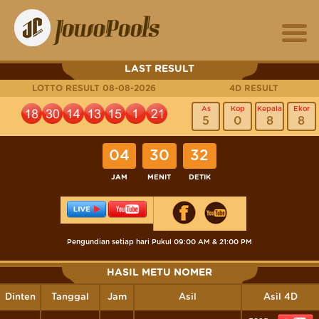
LAST RESULT
LOTTO RESULT 08-08-2026
4D RESULT
As
Kop
Kepala
Ekor
5
0
8
8
04
30
32
JAM
MENIT
DETIK
Pengundian setiap hari Pukul 09:00 AM & 21:00 PM
HASIL METU NOMER
Dinten
Tanggal
Jam
Asil
Asil 4D