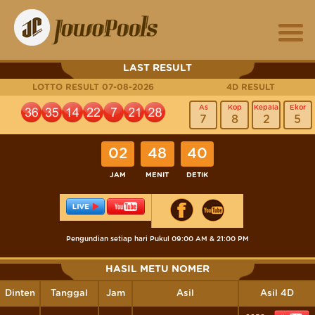
LAST RESULT
LOTTO RESULT 07-08-2026
4D RESULT
As
Kop
Kepala
Ekor
7
8
2
5
02
48
39
JAM
MENIT
DETIK
Pengundian setiap hari Pukul 09:00 AM & 21:00 PM
HASIL METU NOMER
Dinten
Tanggal
Jam
Asil
Asil 4D