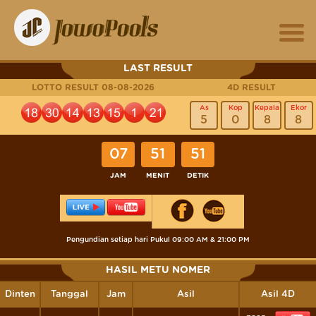
LAST RESULT
LOTTO RESULT 08-08-2026
4D RESULT
As
Kop
Kepala
Ekor
5
0
8
8
07
51
51
JAM
MENIT
DETIK
Pengundian setiap hari Pukul 09:00 AM & 21:00 PM
HASIL METU NOMER
Dinten
Tanggal
Jam
Asil
Asil 4D