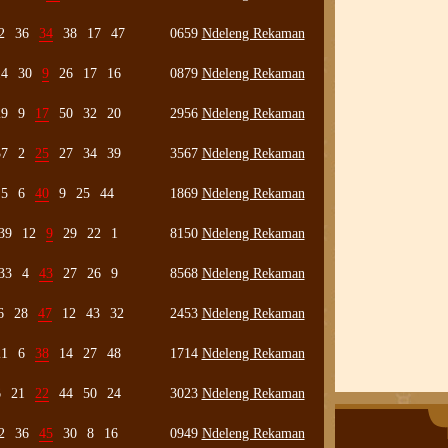
2
36
34
38
17
47
0659
Ndeleng Rekaman
14
30
9
26
17
16
0879
Ndeleng Rekaman
29
9
17
50
32
20
2956
Ndeleng Rekaman
37
2
25
27
34
39
3567
Ndeleng Rekaman
5
6
40
9
25
44
1869
Ndeleng Rekaman
39
12
9
29
22
1
8150
Ndeleng Rekaman
33
4
43
27
26
9
8568
Ndeleng Rekaman
6
28
47
12
43
32
2453
Ndeleng Rekaman
21
6
38
14
27
48
1714
Ndeleng Rekaman
6
21
22
44
50
24
3023
Ndeleng Rekaman
2
36
45
30
8
16
0949
Ndeleng Rekaman