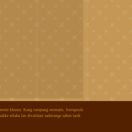
 mesin khusus. Kang rampung otomatis. Jowopools
nakke mlaku lan divalidasi sadurunge saben tarik