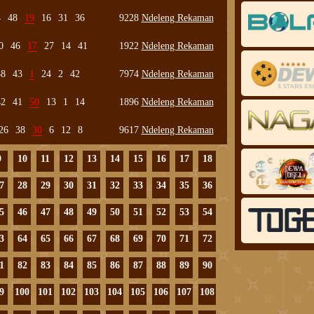
4
48
19
16
31
36
9228
Ndeleng Rekaman
0
46
17
27
14
41
1922
Ndeleng Rekaman
38
43
1
24
2
42
7974
Ndeleng Rekaman
42
41
50
13
1
14
1896
Ndeleng Rekaman
26
38
30
6
12
8
9617
Ndeleng Rekaman
9
10
11
12
13
14
15
16
17
18
7
28
29
30
31
32
33
34
35
36
5
46
47
48
49
50
51
52
53
54
3
64
65
66
67
68
69
70
71
72
1
82
83
84
85
86
87
88
89
90
9
100
101
102
103
104
105
106
107
108