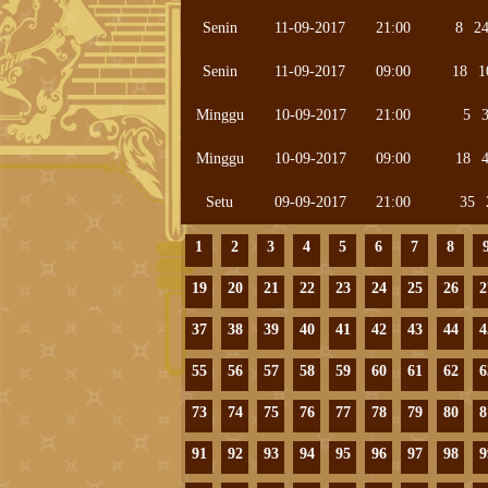
Senin
11-09-2017
21:00
8
2
Senin
11-09-2017
09:00
18
1
Minggu
10-09-2017
21:00
5
Minggu
10-09-2017
09:00
18
Setu
09-09-2017
21:00
35
1
2
3
4
5
6
7
8
19
20
21
22
23
24
25
26
2
37
38
39
40
41
42
43
44
4
55
56
57
58
59
60
61
62
6
73
74
75
76
77
78
79
80
8
91
92
93
94
95
96
97
98
9