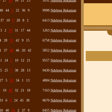
9
27
20
16
21
23
2032
Ndeleng Rekaman
40
44
2
22
36
9
9998
Ndeleng Rekaman
37
10
6
28
8
2
6413
Ndeleng Rekaman
13
2
10
31
17
44
1263
Ndeleng Rekaman
4
28
31
42
9
15
6758
Ndeleng Rekaman
1
37
40
46
20
42
5852
Ndeleng Rekaman
41
24
2
10
12
21
9557
Ndeleng Rekaman
45
25
5
38
28
13
9430
Ndeleng Rekaman
27
5
50
34
1
13
4884
Ndeleng Rekaman
4
19
40
32
21
18
7163
Ndeleng Rekaman
33
6
9
24
45
38
0670
Ndeleng Rekaman
10
40
26
2
37
9
0455
Ndeleng Rekaman