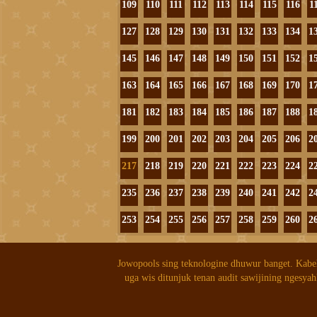
109
110
111
112
113
114
115
116
1
127
128
129
130
131
132
133
134
1
145
146
147
148
149
150
151
152
1
163
164
165
166
167
168
169
170
1
181
182
183
184
185
186
187
188
1
199
200
201
202
203
204
205
206
2
217
218
219
220
221
222
223
224
2
235
236
237
238
239
240
241
242
2
253
254
255
256
257
258
259
260
2
Jowopools sing teknologine dhuwur banget. Kabe
uga wis ditunjuk tenan audit sawijining ngesyah