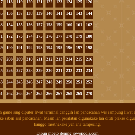
17
118
119
120
121
122
123
124
125
126
35
136
137
138
139
140
141
142
143
144
53
154
155
156
157
158
159
160
161
162
71
172
173
174
175
176
177
178
179
180
89
190
191
192
193
194
195
196
197
198
07
208
209
210
211
212
213
214
215
216
25
226
227
228
229
230
231
232
233
234
43
244
245
246
247
248
249
250
251
252
61
262
263
264
265
266
267
268
269
270
h game sing diputer liwat terminal canggih lan pancacahan wis rampung liwat
ke saben asil pancacahan. Mesin lan peralatan digunakake lan dititi prikso digu
kanggo mesthekake yen ana tampering.
Dipun mbeto dening jowopools.com