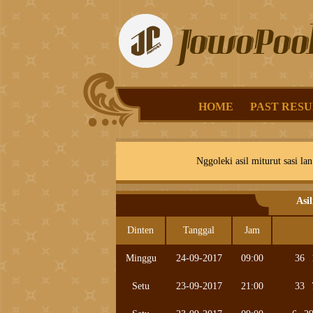
HOME
PAST RESU
Nggoleki asil miturut sasi lan
Asi
Dinten
Tanggal
Jam
Minggu
24-09-2017
09:00
36
Setu
23-09-2017
21:00
33