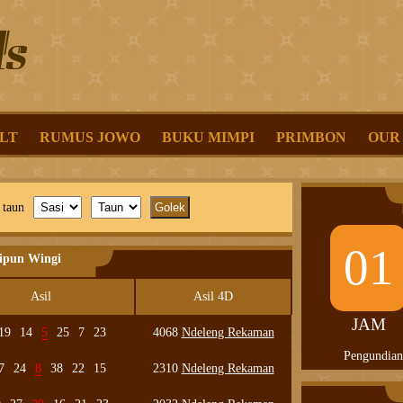
LT
RUMUS JOWO
BUKU MIMPI
PRIMBON
OUR
 taun
01
lipun Wingi
Asil
Asil 4D
JAM
19
14
5
25
7
23
4068
Ndeleng Rekaman
Pengundian
7
24
8
38
22
15
2310
Ndeleng Rekaman