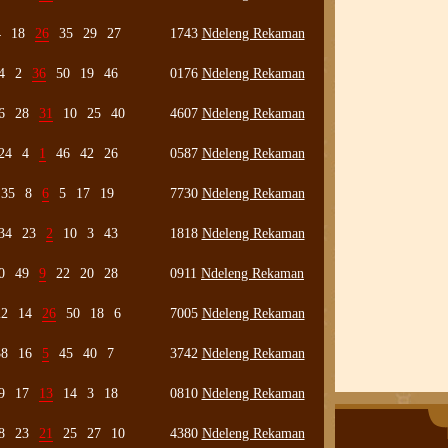
4
18
26
35
29
27
1743
Ndeleng Rekaman
4
2
36
50
19
46
0176
Ndeleng Rekaman
6
28
31
10
25
40
4607
Ndeleng Rekaman
24
4
1
46
42
26
0587
Ndeleng Rekaman
35
8
6
5
17
19
7730
Ndeleng Rekaman
34
23
2
10
3
43
1818
Ndeleng Rekaman
0
49
9
22
20
28
0911
Ndeleng Rekaman
22
14
26
50
18
6
7005
Ndeleng Rekaman
38
16
5
45
40
7
3742
Ndeleng Rekaman
9
17
13
14
3
18
0810
Ndeleng Rekaman
8
23
21
25
27
10
4380
Ndeleng Rekaman