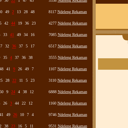
9
30
22
1
47
43
5338
Ndeleng Rekaman
40
49
2
13
28
48
8117
Ndeleng Rekaman
5
42
44
19
36
23
4277
Ndeleng Rekaman
6
33
41
49
34
16
7085
Ndeleng Rekaman
47
32
36
37
5
17
6517
Ndeleng Rekaman
9
35
4
37
36
38
3555
Ndeleng Rekaman
48
41
9
26
49
7
1107
Ndeleng Rekaman
25
28
22
11
5
23
3110
Ndeleng Rekaman
50
9
24
4
38
12
6888
Ndeleng Rekaman
4
26
3
44
22
12
1160
Ndeleng Rekaman
41
49
26
10
7
4
9746
Ndeleng Rekaman
2
38
23
16
5
11
9531
Ndeleng Rekaman