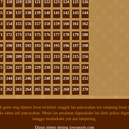
17
118
119
120
121
122
123
124
125
126
35
136
137
138
139
140
141
142
143
144
53
154
155
156
157
158
159
160
161
162
71
172
173
174
175
176
177
178
179
180
89
190
191
192
193
194
195
196
197
198
07
208
209
210
211
212
213
214
215
216
25
226
227
228
229
230
231
232
233
234
43
244
245
246
247
248
249
250
251
252
61
262
263
264
265
266
267
268
269
270
h game sing diputer liwat terminal canggih lan pancacahan wis rampung liwat
ke saben asil pancacahan. Mesin lan peralatan digunakake lan dititi prikso digu
kanggo mesthekake yen ana tampering.
Dipun mbeto dening jowopools.com