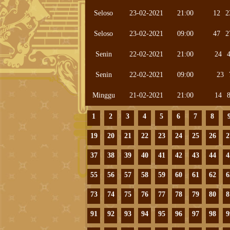
Seloso
23-02-2021
21:00
12
2
Seloso
23-02-2021
09:00
47
2
Senin
22-02-2021
21:00
24
Senin
22-02-2021
09:00
23
Minggu
21-02-2021
21:00
14
1
2
3
4
5
6
7
8
19
20
21
22
23
24
25
26
2
37
38
39
40
41
42
43
44
4
55
56
57
58
59
60
61
62
6
73
74
75
76
77
78
79
80
8
91
92
93
94
95
96
97
98
9