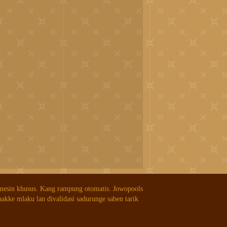
 mesin khusus. Kang rampung otomatis. Jowopools
nakke mlaku lan divalidasi sadurunge saben tarik