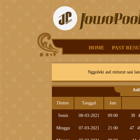
HOME
PAST RESU
Nggoleki asil miturut sasi lan
Asi
Dinten
Tanggal
Jam
Senin
08-03-2021
09:00
38
Minggu
07-03-2021
21:00
47
4