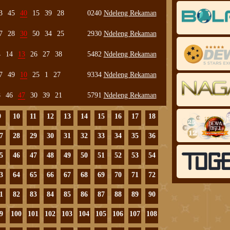
3
45
40
15
39
28
0240
Ndeleng Rekaman
7
28
30
50
34
25
2930
Ndeleng Rekaman
4
14
13
26
27
38
5482
Ndeleng Rekaman
7
49
10
25
1
27
9334
Ndeleng Rekaman
8
46
47
30
39
21
5791
Ndeleng Rekaman
9
10
11
12
13
14
15
16
17
18
7
28
29
30
31
32
33
34
35
36
5
46
47
48
49
50
51
52
53
54
3
64
65
66
67
68
69
70
71
72
1
82
83
84
85
86
87
88
89
90
9
100
101
102
103
104
105
106
107
108