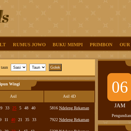
LT
RUMUS JOWO
BUKU MIMPI
PRIMBON
OUR
 taun
06
lipun Wingi
Asil
Asil 4D
JAM
49
33
25
5
48
40
5816
Ndeleng Rekaman
Pengundian
9
11
40
21
35
33
7922
Ndeleng Rekaman