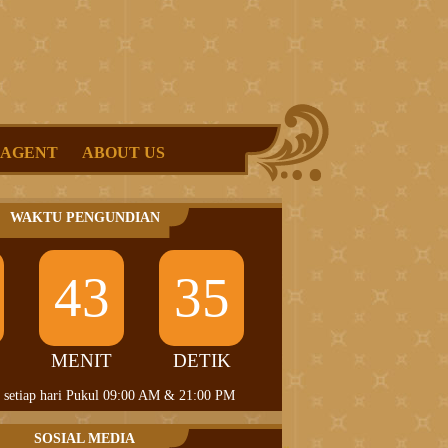
 AGENT
ABOUT US
WAKTU PENGUNDIAN
43
35
MENIT
DETIK
 setiap hari Pukul 09:00 AM & 21:00 PM
SOSIAL MEDIA