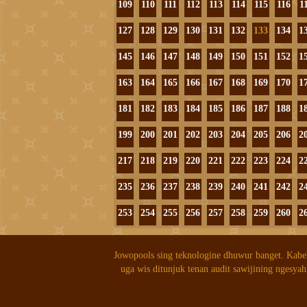
109
110
111
112
113
114
115
116
1
127
128
129
130
131
132
133
134
1
145
146
147
148
149
150
151
152
1
163
164
165
166
167
168
169
170
1
181
182
183
184
185
186
187
188
1
199
200
201
202
203
204
205
206
2
217
218
219
220
221
222
223
224
2
235
236
237
238
239
240
241
242
2
253
254
255
256
257
258
259
260
2
Jowopools sing teknologine dhuwur banget. Kabe
uga wis ditunjuk tenan audit sawijining ngesyah