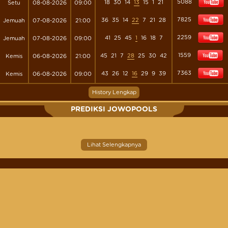
5088
18
30
14
13
15
1
21
Setu
08-08-2026
09:00
7825
36
35
14
22
7
21
28
Jemuah
07-08-2026
21:00
2259
41
25
45
1
16
18
7
Jemuah
07-08-2026
09:00
1559
45
21
7
28
25
30
42
Kemis
06-08-2026
21:00
7363
43
26
12
16
29
9
39
Kemis
06-08-2026
09:00
History Lengkap
PREDIKSI JOWOPOOLS
Lihat Selengkapnya