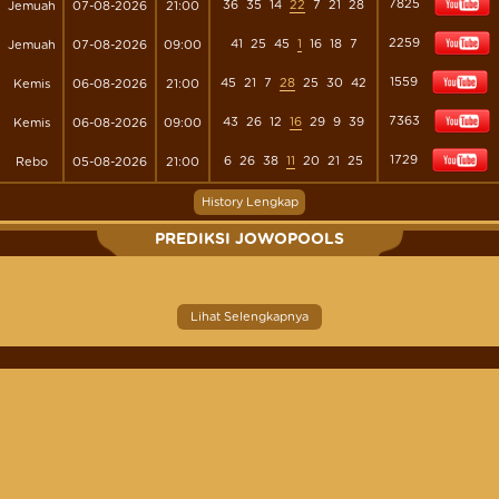
7825
36
35
14
22
7
21
28
Jemuah
07-08-2026
21:00
2259
41
25
45
1
16
18
7
Jemuah
07-08-2026
09:00
1559
45
21
7
28
25
30
42
Kemis
06-08-2026
21:00
7363
43
26
12
16
29
9
39
Kemis
06-08-2026
09:00
1729
6
26
38
11
20
21
25
Rebo
05-08-2026
21:00
History Lengkap
PREDIKSI JOWOPOOLS
Lihat Selengkapnya